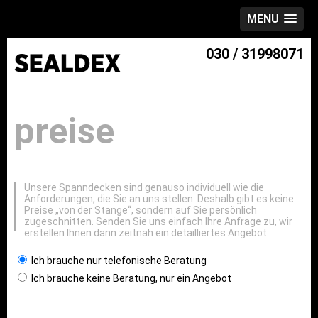
MENU
030 / 31998071
preise
Unsere Spanndecken sind genauso individuell wie die
Anforderungen, die Sie an uns stellen. Deshalb gibt es keine
Preise „von der Stange“, sondern auf Sie persönlich
zugeschnitten. Senden Sie uns einfach Ihre Anfrage zu, wir
erstellen Ihnen dann zeitnah ein detailliertes Angebot.
Ich brauche nur telefonische Beratung
Ich brauche keine Beratung, nur ein Angebot